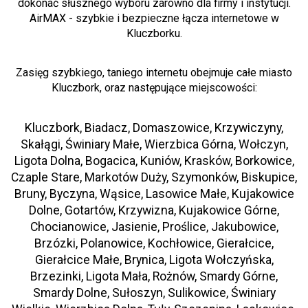
dokonać słusznego wyboru zarówno dla firmy i instytucji.
AirMAX - szybkie i bezpieczne łącza internetowe w
Kluczborku.
Zasięg szybkiego, taniego internetu obejmuje całe miasto
Kluczbork, oraz następujące miejscowości:
Kluczbork, Biadacz, Domaszowice, Krzywiczyny,
Skałągi, Świniary Małe, Wierzbica Górna, Wołczyn,
Ligota Dolna, Bogacica, Kuniów, Krasków, Borkowice,
Czaple Stare, Markotów Duży, Szymonków, Biskupice,
Bruny, Byczyna, Wąsice, Lasowice Małe, Kujakowice
Dolne, Gotartów, Krzywizna, Kujakowice Górne,
Chocianowice, Jasienie, Proślice, Jakubowice,
Brzózki, Polanowice, Kochłowice, Gierałcice,
Gierałcice Małe, Brynica, Ligota Wołczyńska,
Brzezinki, Ligota Mała, Rożnów, Smardy Górne,
Smardy Dolne, Sułoszyn, Sulikowice, Świniary